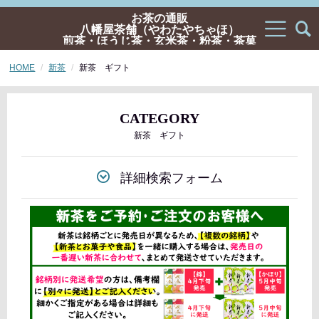
お茶の通販
八幡屋茶舗（やわたやちゃほ）
煎茶・ほうじ茶・玄米茶・粉茶・茶菓
子・ギフトの通販
HOME
新茶
新茶 ギフト
CATEGORY
新茶 ギフト
詳細検索フォーム